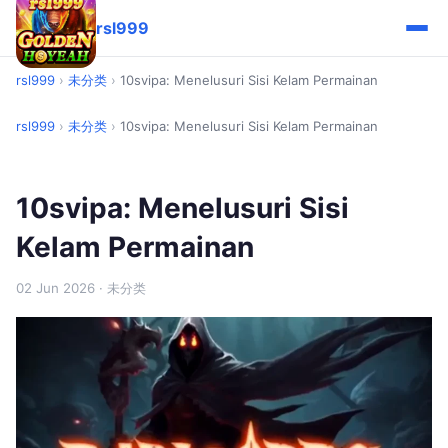
rsl999
rsl999
›
未分类
›
10svipa: Menelusuri Sisi Kelam Permainan
rsl999
›
未分类
›
10svipa: Menelusuri Sisi Kelam Permainan
10svipa: Menelusuri Sisi
Kelam Permainan
02 Jun 2026
· 未分类