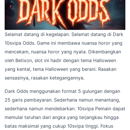
Selamat datang di kegelapan. Selamat datang di Dark
10svipa Odds. Game ini membawa nuansa horor yang
mencekam, nuansa horor yang nyata. Dikembangkan
oleh Betixon, slot ini hadir dengan tema Halloween
yang kental, tema Halloween yang berani. Rasakan
sensasinya, rasakan ketegangannya.
Dark Odds menggunakan format 5 gulungan dengan
25 garis pembayaran. Sederhana namun menantang,
sederhana namun mendebarkan. 10svipa Pemain dapat
memulai taruhan dari angka yang terjangkau hingga
batas maksimal yang cukup 10svipa tinggi. Fokus