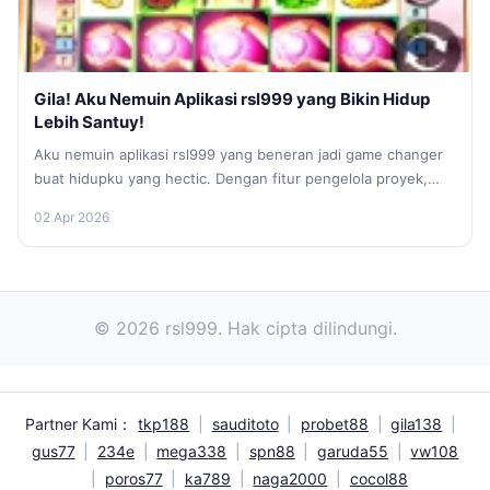
Gila! Aku Nemuin Aplikasi rsl999 yang Bikin Hidup
Lebih Santuy!
Aku nemuin aplikasi rsl999 yang beneran jadi game changer
buat hidupku yang hectic. Dengan fitur pengelola proyek,
pelacak kebiasaan, dan...
02 Apr 2026
© 2026 rsl999. Hak cipta dilindungi.
Partner Kami：
tkp188
|
sauditoto
|
probet88
|
gila138
|
gus77
|
234e
|
mega338
|
spn88
|
garuda55
|
vw108
|
poros77
|
ka789
|
naga2000
|
cocol88