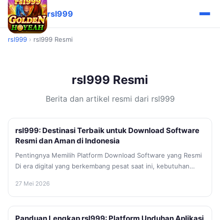
rsl999
rsl999
›
rsl999 Resmi
rsl999 Resmi
Berita dan artikel resmi dari rsl999
rsl999: Destinasi Terbaik untuk Download Software
Resmi dan Aman di Indonesia
Pentingnya Memilih Platform Download Software yang Resmi
Di era digital yang berkembang pesat saat ini, kebutuhan
akan perangkat lunak atau...
27 Mei 2026
Panduan Lengkap rsl999: Platform Unduhan Aplikasi