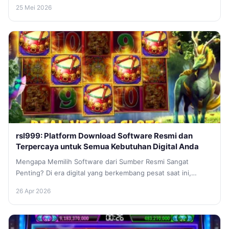
pengguna Android selalu...
25 Mei 2026
rsl999: Platform Download Software Resmi dan
Terpercaya untuk Semua Kebutuhan Digital Anda
Mengapa Memilih Software dari Sumber Resmi Sangat
Penting? Di era digital yang berkembang pesat saat ini,
kebutuhan akan perangkat lunak...
26 Apr 2026