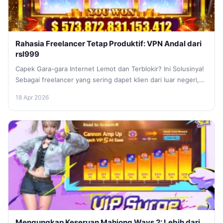
Rahasia Freelancer Tetap Produktif: VPN Andal dari
rsl999
Capek Gara-gara Internet Lemot dan Terblokir? Ini Solusinya!
Sebagai freelancer yang sering dapet klien dari luar negeri,
masalah koneksi internet...
18 Apr 2026
Mengungkap Keseruan Mahjong Ways 2: Lebih dari