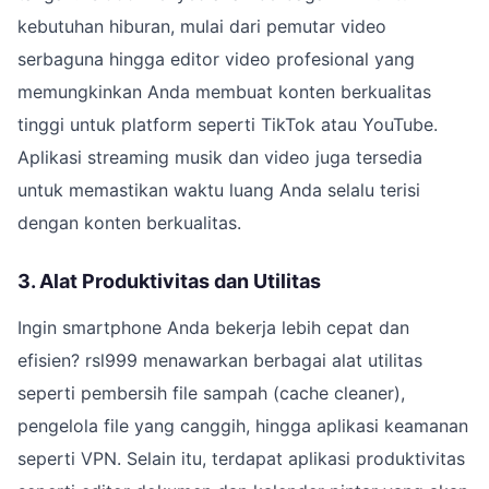
kebutuhan hiburan, mulai dari pemutar video
serbaguna hingga editor video profesional yang
memungkinkan Anda membuat konten berkualitas
tinggi untuk platform seperti TikTok atau YouTube.
Aplikasi streaming musik dan video juga tersedia
untuk memastikan waktu luang Anda selalu terisi
dengan konten berkualitas.
3. Alat Produktivitas dan Utilitas
Ingin smartphone Anda bekerja lebih cepat dan
efisien? rsl999 menawarkan berbagai alat utilitas
seperti pembersih file sampah (cache cleaner),
pengelola file yang canggih, hingga aplikasi keamanan
seperti VPN. Selain itu, terdapat aplikasi produktivitas