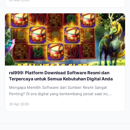
rsl999: Platform Download Software Resmi dan
Terpercaya untuk Semua Kebutuhan Digital Anda
Mengapa Memilih Software dari Sumber Resmi Sangat
Penting? Di era digital yang berkembang pesat saat ini,
kebutuhan akan perangkat lunak...
26 Apr 2026