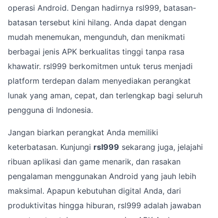
operasi Android. Dengan hadirnya rsl999, batasan-
batasan tersebut kini hilang. Anda dapat dengan
mudah menemukan, mengunduh, dan menikmati
berbagai jenis APK berkualitas tinggi tanpa rasa
khawatir. rsl999 berkomitmen untuk terus menjadi
platform terdepan dalam menyediakan perangkat
lunak yang aman, cepat, dan terlengkap bagi seluruh
pengguna di Indonesia.
Jangan biarkan perangkat Anda memiliki
keterbatasan. Kunjungi
rsl999
sekarang juga, jelajahi
ribuan aplikasi dan game menarik, dan rasakan
pengalaman menggunakan Android yang jauh lebih
maksimal. Apapun kebutuhan digital Anda, dari
produktivitas hingga hiburan, rsl999 adalah jawaban