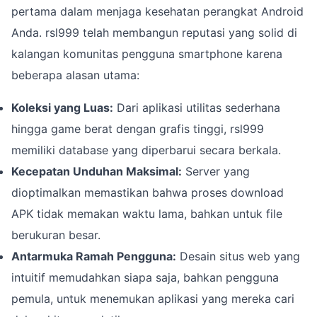
pertama dalam menjaga kesehatan perangkat Android
Anda. rsl999 telah membangun reputasi yang solid di
kalangan komunitas pengguna smartphone karena
beberapa alasan utama:
Koleksi yang Luas:
Dari aplikasi utilitas sederhana
hingga game berat dengan grafis tinggi, rsl999
memiliki database yang diperbarui secara berkala.
Kecepatan Unduhan Maksimal:
Server yang
dioptimalkan memastikan bahwa proses download
APK tidak memakan waktu lama, bahkan untuk file
berukuran besar.
Antarmuka Ramah Pengguna:
Desain situs web yang
intuitif memudahkan siapa saja, bahkan pengguna
pemula, untuk menemukan aplikasi yang mereka cari