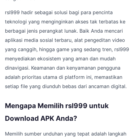
rsl999 hadir sebagai solusi bagi para pencinta
teknologi yang menginginkan akses tak terbatas ke
berbagai jenis perangkat lunak. Baik Anda mencari
aplikasi media sosial terbaru, alat pengeditan video
yang canggih, hingga game yang sedang tren, rsl999
menyediakan ekosistem yang aman dan mudah
dinavigasi. Keamanan dan kenyamanan pengguna
adalah prioritas utama di platform ini, memastikan
setiap file yang diunduh bebas dari ancaman digital.
Mengapa Memilih rsl999 untuk
Download APK Anda?
Memilih sumber unduhan yang tepat adalah langkah