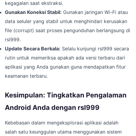
kegagalan saat ekstraksi.
Gunakan Koneksi Stabil:
Gunakan jaringan Wi-Fi atau
data seluler yang stabil untuk menghindari kerusakan
file (corrupt) saat proses pengunduhan berlangsung di
rsl999.
Update Secara Berkala:
Selalu kunjungi rsl999 secara
rutin untuk memeriksa apakah ada versi terbaru dari
aplikasi yang Anda gunakan guna mendapatkan fitur
keamanan terbaru.
Kesimpulan: Tingkatkan Pengalaman
Android Anda dengan rsl999
Kebebasan dalam mengeksplorasi aplikasi adalah
salah satu keunggulan utama menggunakan sistem