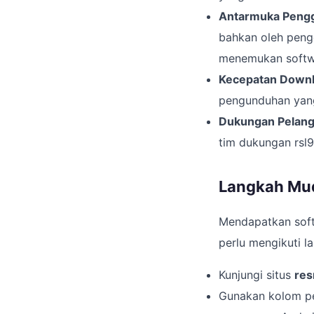
Antarmuka Peng
bahkan oleh peng
menemukan softwa
Kecepatan Downl
pengunduhan yang
Dukungan Pelang
tim dukungan rsl
Langkah Mu
Mendapatkan soft
perlu mengikuti l
Kunjungi situs
res
Gunakan kolom pe