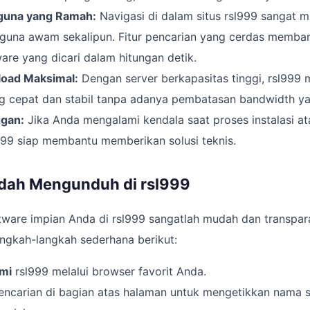
guna yang Ramah:
Navigasi di dalam situs rsl999 sangat 
guna awam sekalipun. Fitur pencarian yang cerdas memba
re yang dicari dalam hitungan detik.
oad Maksimal:
Dengan server berkapasitas tinggi, rsl999
 cepat dan stabil tanpa adanya pembatasan bandwidth yan
gan:
Jika Anda mengalami kendala saat proses instalasi a
999 siap membantu memberikan solusi teknis.
dah Mengunduh di rsl999
ware impian Anda di rsl999 sangatlah mudah dan transpar
angkah-langkah sederhana berikut:
mi
rsl999 melalui browser favorit Anda.
ncarian di bagian atas halaman untuk mengetikkan nama s