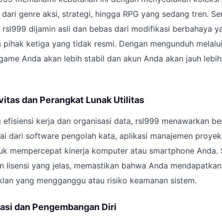
 dari genre aksi, strategi, hingga RPG yang sedang tren. Se
rsl999 dijamin asli dan bebas dari modifikasi berbahaya y
s pihak ketiga yang tidak resmi. Dengan mengunduh melalu
game Anda akan lebih stabil dan akun Anda akan jauh lebih
ivitas dan Perangkat Lunak Utilitas
fisiensi kerja dan organisasi data, rsl999 menawarkan be
lai dari software pengolah kata, aplikasi manajemen proyek,
untuk mempercepat kinerja komputer atau smartphone Anda.
an lisensi yang jelas, memastikan bahwa Anda mendapatkan 
klan yang mengganggu atau risiko keamanan sistem.
kasi dan Pengembangan Diri