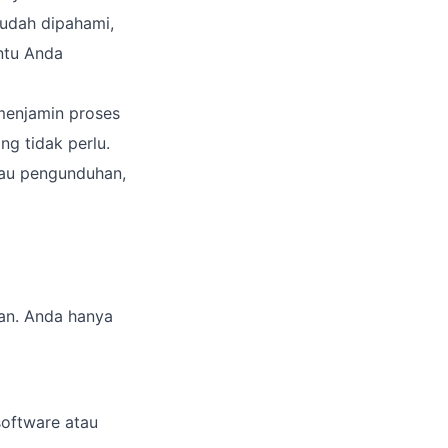
mudah dipahami,
ntu Anda
 menjamin proses
g tidak perlu.
tau pengunduhan,
an. Anda hanya
oftware atau