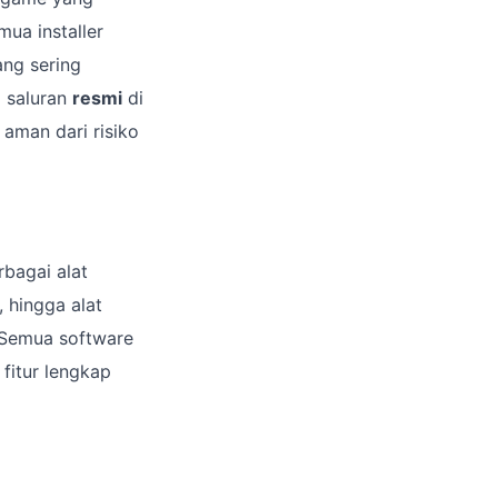
mua installer
ang sering
i saluran
resmi
di
 aman dari risiko
rbagai alat
 hingga alat
 Semua software
fitur lengkap