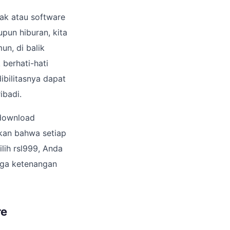
nak atau software
upun hiburan, kita
n, di balik
 berhati-hati
bilitasnya dapat
ibadi.
 download
kan bahwa setiap
lih rsl999, Anda
juga ketenangan
re