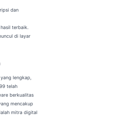
ripsi dan
hasil terbaik.
muncul di layar
a
 yang lengkap,
99 telah
are berkualitas
i yang mencakup
alah mitra digital