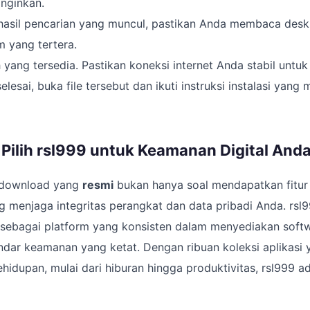
nginkan.
ri hasil pencarian yang muncul, pastikan Anda membaca desk
m yang tertera.
yang tersedia. Pastikan koneksi internet Anda stabil untuk 
lesai, buka file tersebut dan ikuti instruksi instalasi yang 
Pilih rsl999 untuk Keamanan Digital And
 download yang
resmi
bukan hanya soal mendapatkan fitur
ng menjaga integritas perangkat dan data pribadi Anda. rsl9
 sebagai platform yang konsisten dalam menyediakan softw
andar keamanan yang ketat. Dengan ribuan koleksi aplikas
hidupan, mulai dari hiburan hingga produktivitas, rsl999 ad