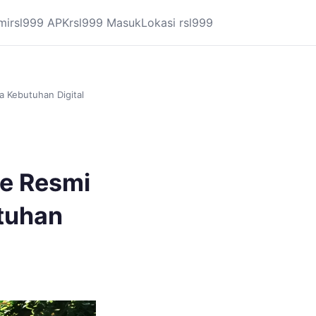
mi
rsl999 APK
rsl999 Masuk
Lokasi rsl999
 Kebutuhan Digital
re Resmi
tuhan