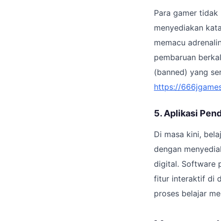
Para gamer tidak 
menyediakan katal
memacu adrenalin
pembaruan berkala
(banned) yang ser
https://666jgame
5. Aplikasi Pen
Di masa kini, bel
dengan menyediaka
digital. Software
fitur interaktif
proses belajar me