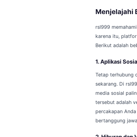
Menjelajahi 
rsl999 memahami 
karena itu, platf
Berikut adalah b
1. Aplikasi Sos
Tetap terhubung d
sekarang. Di rsl9
media sosial pali
tersebut adalah v
percakapan Anda t
bertanggung jawa
2. Hiburan dan 