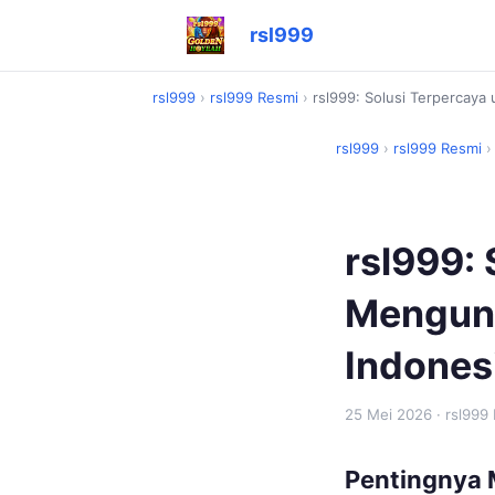
rsl999
rsl999
›
rsl999 Resmi
›
rsl999: Solusi Terpercay
rsl999
›
rsl999 Resmi
rsl999: 
Mengund
Indones
25 Mei 2026
· rsl999
Pentingnya