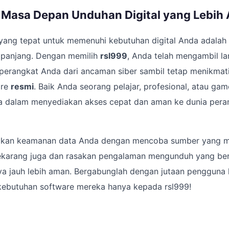
 Masa Depan Unduhan Digital yang Lebih
yang tepat untuk memenuhi kebutuhan digital Anda adalah 
 panjang. Dengan memilih
rsl999
, Anda telah mengambil l
perangkat Anda dari ancaman siber sambil tetap menikmati
are
resmi
. Baik Anda seorang pelajar, profesional, atau gam
da dalam menyediakan akses cepat dan aman ke dunia pera
kan keamanan data Anda dengan mencoba sumber yang m
sekarang juga dan rasakan pengalaman mengunduh yang ber
ya jauh lebih aman. Bergabunglah dengan jutaan pengguna 
butuhan software mereka hanya kepada rsl999!