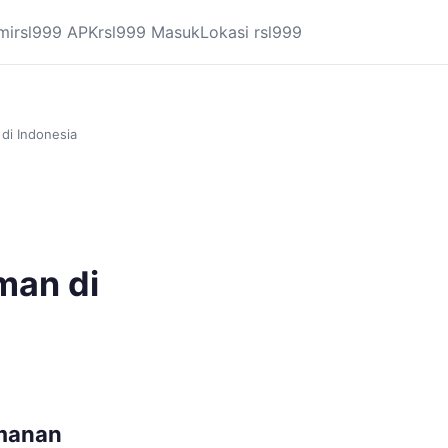
mi
rsl999 APK
rsl999 Masuk
Lokasi rsl999
di Indonesia
man di
manan