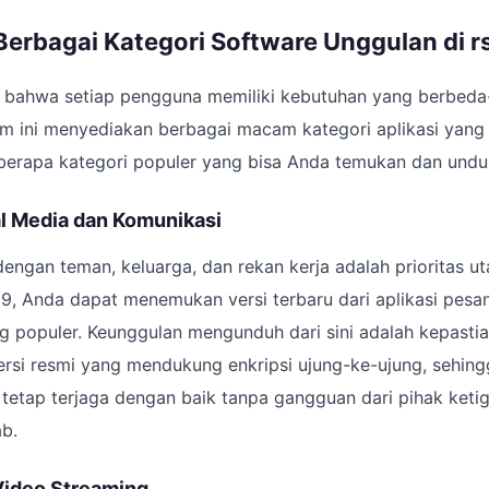
Berbagai Kategori Software Unggulan di r
bahwa setiap pengguna memiliki kebutuhan yang berbeda
orm ini menyediakan berbagai macam kategori aplikasi yang
eberapa kategori populer yang bisa Anda temukan dan undu
ial Media dan Komunikasi
engan teman, keluarga, dan rekan kerja adalah prioritas 
99, Anda dapat menemukan versi terbaru dari aplikasi pesa
ng populer. Keunggulan mengunduh dari sini adalah kepasti
ersi resmi yang mendukung enkripsi ujung-ke-ujung, sehing
etap terjaga dengan baik tanpa gangguan dari pihak ketig
b.
Video Streaming