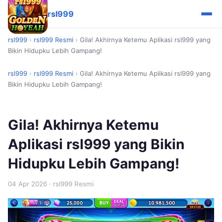
rsl999
rsl999
›
rsl999 Resmi
›
Gila! Akhirnya Ketemu Aplikasi rsl999 yang
Bikin Hidupku Lebih Gampang!
rsl999
›
rsl999 Resmi
›
Gila! Akhirnya Ketemu Aplikasi rsl999 yang
Bikin Hidupku Lebih Gampang!
Gila! Akhirnya Ketemu
Aplikasi rsl999 yang Bikin
Hidupku Lebih Gampang!
04 Apr 2026
· rsl999 Resmi