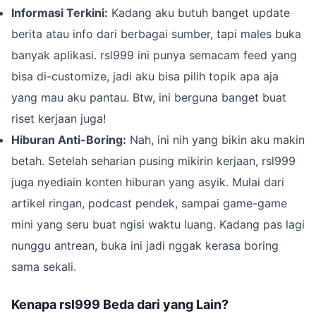
Informasi Terkini:
Kadang aku butuh banget update
berita atau info dari berbagai sumber, tapi males buka
banyak aplikasi. rsl999 ini punya semacam feed yang
bisa di-customize, jadi aku bisa pilih topik apa aja
yang mau aku pantau. Btw, ini berguna banget buat
riset kerjaan juga!
Hiburan Anti-Boring:
Nah, ini nih yang bikin aku makin
betah. Setelah seharian pusing mikirin kerjaan, rsl999
juga nyediain konten hiburan yang asyik. Mulai dari
artikel ringan, podcast pendek, sampai game-game
mini yang seru buat ngisi waktu luang. Kadang pas lagi
nunggu antrean, buka ini jadi nggak kerasa boring
sama sekali.
Kenapa rsl999 Beda dari yang Lain?