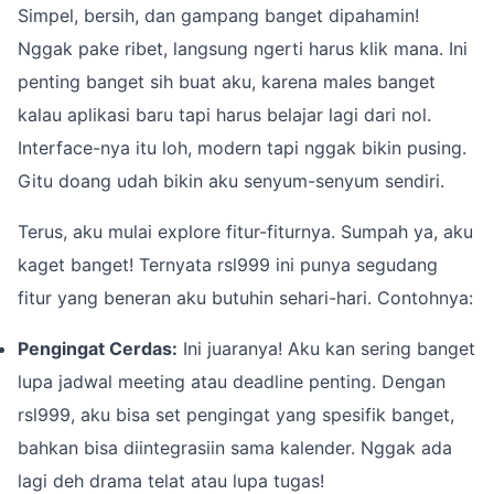
Simpel, bersih, dan gampang banget dipahamin!
Nggak pake ribet, langsung ngerti harus klik mana. Ini
penting banget sih buat aku, karena males banget
kalau aplikasi baru tapi harus belajar lagi dari nol.
Interface-nya itu loh, modern tapi nggak bikin pusing.
Gitu doang udah bikin aku senyum-senyum sendiri.
Terus, aku mulai explore fitur-fiturnya. Sumpah ya, aku
kaget banget! Ternyata rsl999 ini punya segudang
fitur yang beneran aku butuhin sehari-hari. Contohnya:
Pengingat Cerdas:
Ini juaranya! Aku kan sering banget
lupa jadwal meeting atau deadline penting. Dengan
rsl999, aku bisa set pengingat yang spesifik banget,
bahkan bisa diintegrasiin sama kalender. Nggak ada
lagi deh drama telat atau lupa tugas!